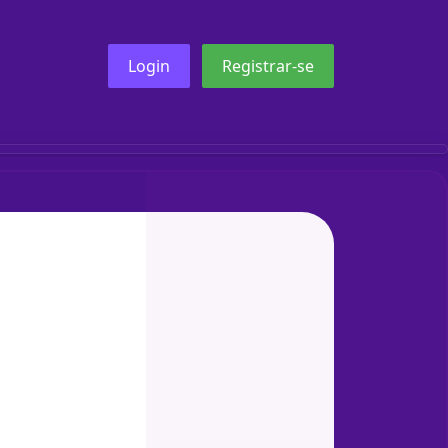
Login
Registrar-se