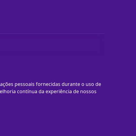
mações pessoais fornecidas durante o uso de
elhoria contínua da experiência de nossos