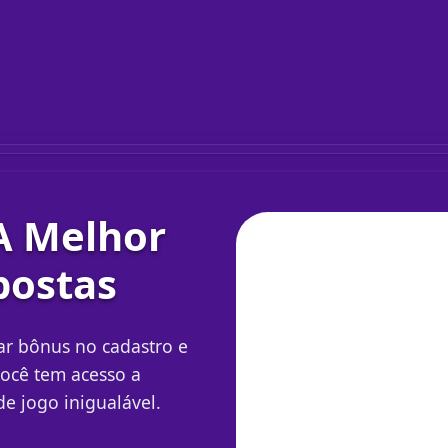
A Melhor
postas
ar bônus no cadastro e
você tem acesso a
e jogo inigualável.