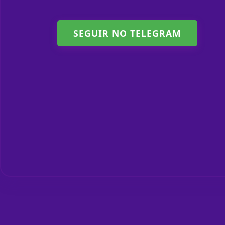
SEGUIR NO TELEGRAM