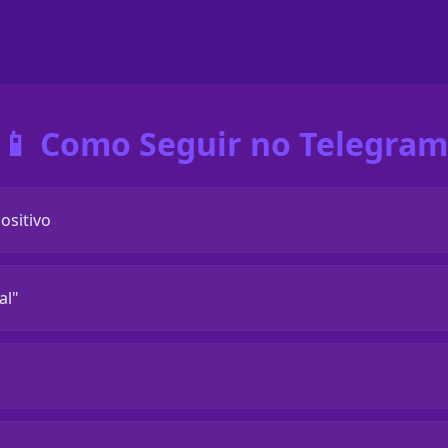
📱 Como Seguir no Telegram
ositivo
al"