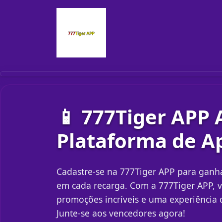
📱 777Tiger APP 
Plataforma de A
Cadastre-se na 777Tiger APP para ganh
em cada recarga. Com a 777Tiger APP, 
promoções incríveis e uma experiência d
Junte-se aos vencedores agora!