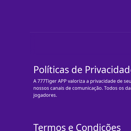
Políticas de Privacida
A 777Tiger APP valoriza a privacidade de s
nossos canais de comunicação. Todos os dad
jogadores.
Termos e Condições