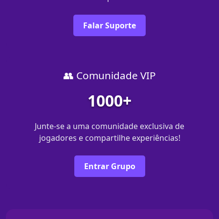
Falar Suporte
👥 Comunidade VIP
1000+
Junte-se a uma comunidade exclusiva de
jogadores e compartilhe experiências!
Entrar Grupo