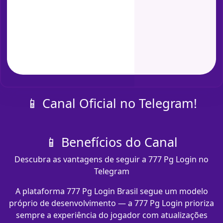
📱 Canal Oficial no Telegram!
📱 Benefícios do Canal
Descubra as vantagens de seguir a 777 Pg Login no
Telegram
A plataforma 777 Pg Login Brasil segue um modelo
próprio de desenvolvimento — a 777 Pg Login prioriza
sempre a experiência do jogador com atualizações