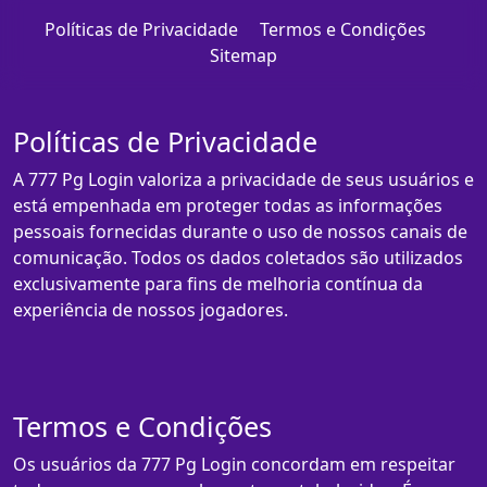
Políticas de Privacidade
Termos e Condições
Sitemap
Políticas de Privacidade
A 777 Pg Login valoriza a privacidade de seus usuários e
está empenhada em proteger todas as informações
pessoais fornecidas durante o uso de nossos canais de
comunicação. Todos os dados coletados são utilizados
exclusivamente para fins de melhoria contínua da
experiência de nossos jogadores.
Termos e Condições
Os usuários da 777 Pg Login concordam em respeitar