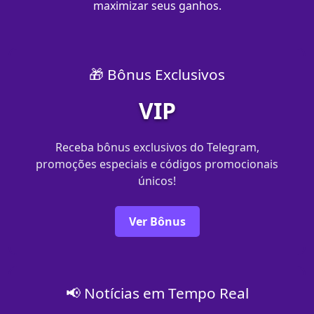
maximizar seus ganhos.
🎁 Bônus Exclusivos
VIP
Receba bônus exclusivos do Telegram,
promoções especiais e códigos promocionais
únicos!
Ver Bônus
📢 Notícias em Tempo Real