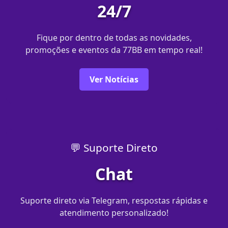
24/7
Fique por dentro de todas as novidades,
promoções e eventos da 77BB em tempo real!
Ver Notícias
💬 Suporte Direto
Chat
Suporte direto via Telegram, respostas rápidas e
atendimento personalizado!