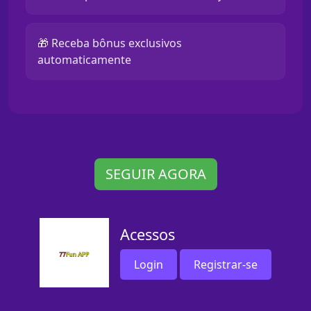
🎁 Receba bônus exclusivos
automaticamente
SEGUIR AGORA
Acessos
Login
Registrar-se