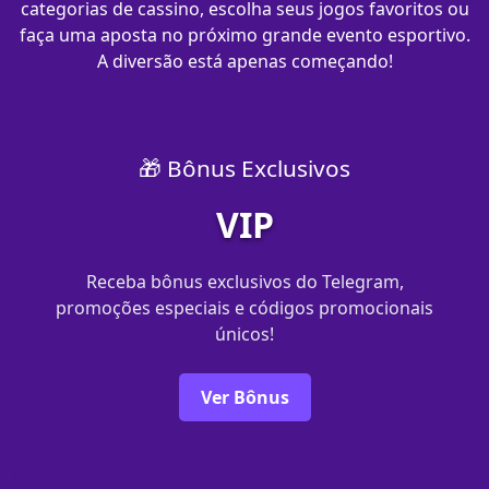
categorias de cassino, escolha seus jogos favoritos ou
faça uma aposta no próximo grande evento esportivo.
A diversão está apenas começando!
🎁 Bônus Exclusivos
VIP
Receba bônus exclusivos do Telegram,
promoções especiais e códigos promocionais
únicos!
Ver Bônus