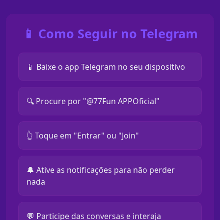
📱 Como Seguir no Telegram
📱 Baixe o app Telegram no seu dispositivo
🔍 Procure por "@77Fun APPOficial"
👆 Toque em "Entrar" ou "Join"
🔔 Ative as notificações para não perder
nada
💬 Participe das conversas e interaja