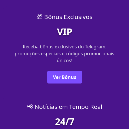
🎁 Bônus Exclusivos
VIP
Receba bônus exclusivos do Telegram,
promoções especiais e códigos promocionais
únicos!
Ver Bônus
📢 Notícias em Tempo Real
24/7