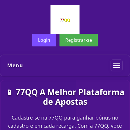
Login
Registrar-se
Menu
📱 77QQ A Melhor Plataforma
de Apostas
Cadastre-se na 77QQ para ganhar bônus no
cadastro e em cada recarga. Com a 77QQ, você