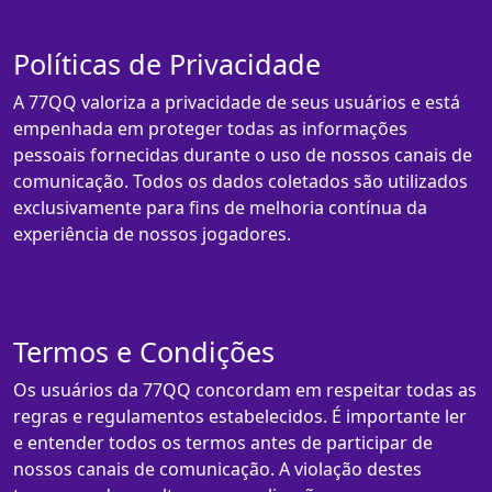
Políticas de Privacidade
A 77QQ valoriza a privacidade de seus usuários e está
empenhada em proteger todas as informações
pessoais fornecidas durante o uso de nossos canais de
comunicação. Todos os dados coletados são utilizados
exclusivamente para fins de melhoria contínua da
experiência de nossos jogadores.
Termos e Condições
Os usuários da 77QQ concordam em respeitar todas as
regras e regulamentos estabelecidos. É importante ler
e entender todos os termos antes de participar de
nossos canais de comunicação. A violação destes