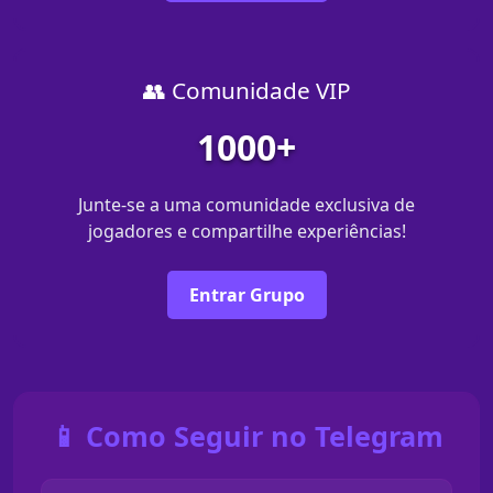
👥 Comunidade VIP
1000+
Junte-se a uma comunidade exclusiva de
jogadores e compartilhe experiências!
Entrar Grupo
📱 Como Seguir no Telegram