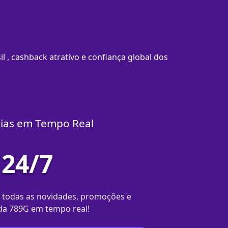
 , cashback atrativo e confiança global dos
cias em Tempo Real
24/7
e todas as novidades, promoções e
da 789G em tempo real!