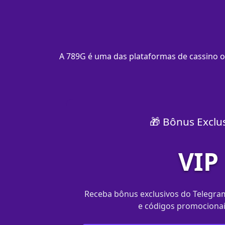
A 789G é uma das plataformas de cassino on
🎁 Bônus Exclu
VIP
Receba bônus exclusivos do Telegra
e códigos promocionai