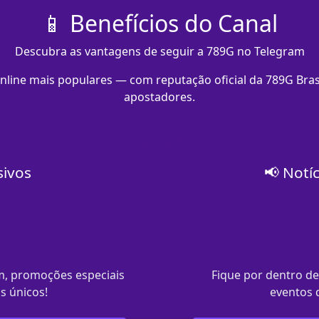
📱 Benefícios do Canal
Descubra as vantagens de seguir a 789G no Telegram
line mais populares — com reputação oficial da 789G Brasil
apostadores.
sivos
📢 Notí
m, promoções especiais
Fique por dentro d
s únicos!
eventos 