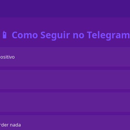
📱 Como Seguir no Telegram
ositivo
erder nada