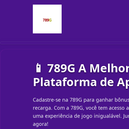
📱 789G A Melho
Plataforma de A
Cadastre-se na 789G para ganhar bônus
recarga. Com a 789G, você tem acesso a
uma experiência de jogo inigualável. J
agora!