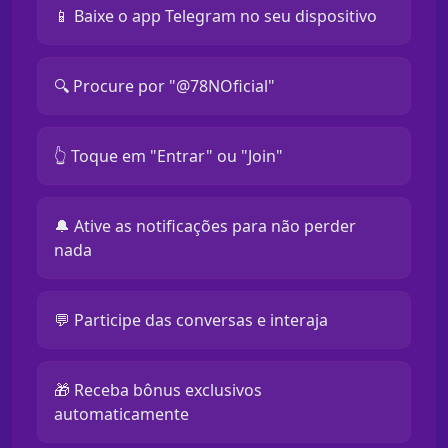
📱 Baixe o app Telegram no seu dispositivo
🔍 Procure por "@78NOficial"
👆 Toque em "Entrar" ou "Join"
🔔 Ative as notificações para não perder
nada
💬 Participe das conversas e interaja
🎁 Receba bônus exclusivos
automaticamente