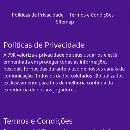
Políticas de Privacidade
Termos e Condições
Sitemap
Políticas de Privacidade
A 79R valoriza a privacidade de seus usuários e está
empenhada em proteger todas as informações
pessoais fornecidas durante o uso de nossos canais de
comunicação. Todos os dados coletados são utilizados
exclusivamente para fins de melhoria contínua da
experiência de nossos jogadores.
Termos e Condições