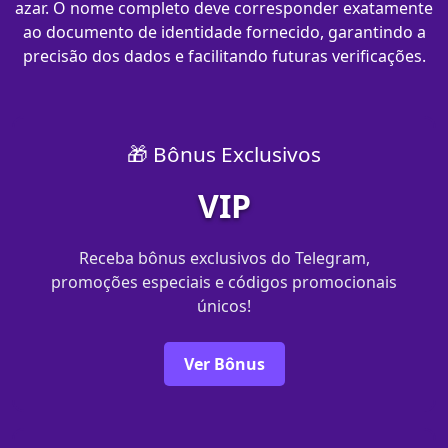
azar. O nome completo deve corresponder exatamente
ao documento de identidade fornecido, garantindo a
precisão dos dados e facilitando futuras verificações.
🎁 Bônus Exclusivos
VIP
Receba bônus exclusivos do Telegram,
promoções especiais e códigos promocionais
únicos!
Ver Bônus