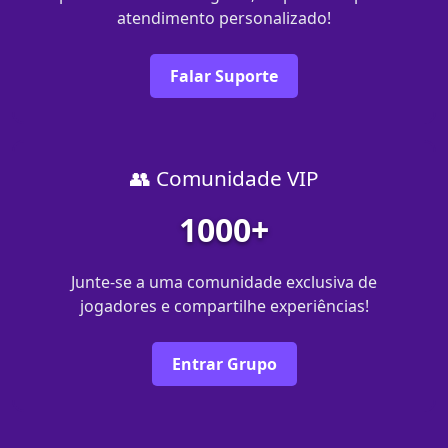
atendimento personalizado!
Falar Suporte
👥 Comunidade VIP
1000+
Junte-se a uma comunidade exclusiva de
jogadores e compartilhe experiências!
Entrar Grupo