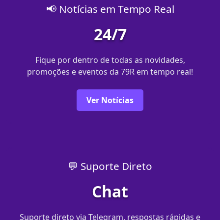
📢 Notícias em Tempo Real
24/7
Fique por dentro de todas as novidades,
promoções e eventos da 79R em tempo real!
Ver Notícias
💬 Suporte Direto
Chat
Suporte direto via Telegram, respostas rápidas e