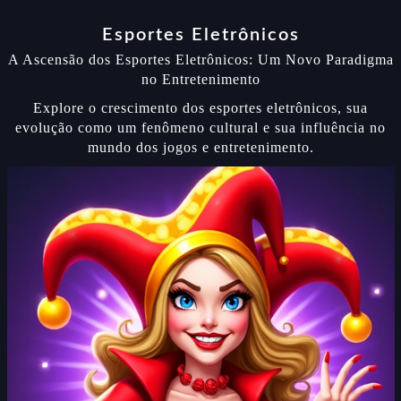
Esportes Eletrônicos
A Ascensão dos Esportes Eletrônicos: Um Novo Paradigma
no Entretenimento
Explore o crescimento dos esportes eletrônicos, sua
evolução como um fenômeno cultural e sua influência no
mundo dos jogos e entretenimento.