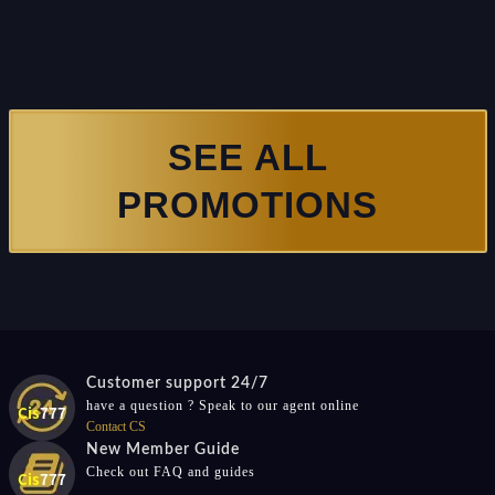
SEE ALL
PROMOTIONS
Customer support 24/7
have a question ? Speak to our agent online
Contact CS
New Member Guide
Check out FAQ and guides