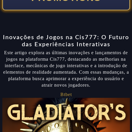
Inovações de Jogos na Cis777: O Futuro
das Experiências Interativas
Este artigo explora as últimas inovações e lançamentos de
jogos na plataforma Cis777, destacando as melhorias na
interface, mecânicas de jogo interativas e a introdução de
elementos de realidade aumentada. Com essas mudanças, a
plataforma busca aprimorar a experiência do usuário e
atrair novos jogadores.
Btbet