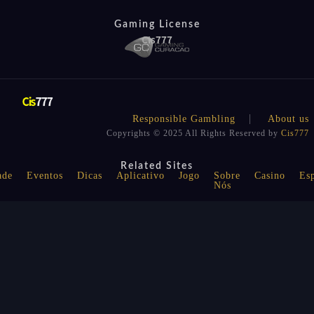
Gaming License
Responsible Gambling
About us
Copyrights © 2025 All Rights Reserved by
Cis777
Related Sites
ade
Eventos
Dicas
Aplicativo
Jogo
Sobre
Casino
Esp
Nós