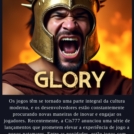
Os jogos têm se tornado uma parte integral da cultura
moderna, e os desenvolvedores estão constantemente
procurando novas maneiras de inovar e engajar os
jogadores. Recentemente, a Cis777 anunciou uma série de
lançamentos que prometem elevar a experiência de jogo a
novos patamares. Entre as novidades, estão jogos com